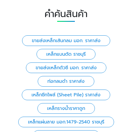
คำค้นสินค้า
ขายส่งเหล็กเส้นกลม มอก. ราคาส่ง
เหล็กแบนตัด ราชบุรี
ขายส่งเหล็กตัวซี มอก. ราคาส่ง
ท่อกลมดำ ราคาส่ง
เหล็กชีทไพล์ (Sheet Pile) ราคาส่ง
เหล็กรางน้ำราคาถูก
เหล็กแผ่นลาย มอก.1479-2540 ราชบุรี