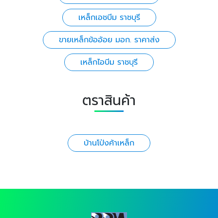
เหล็กเอชบีม ราชบุรี
ขายเหล็กข้ออ้อย มอก. ราคาส่ง
เหล็กไอบีม ราชบุรี
ตราสินค้า
บ้านโป่งค้าเหล็ก