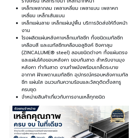
รางเครน เหล็กรางน้ำ เหล็กฉากหนา
เหล็กเพลากลม เพลาเหลี่ยม เพลาแบน เพลาหก
เหลี่ยม เหล็กเส้นแบน
เหล็กแผ่นลาย เหล็กแผ่นปูพื้น บริการจัดส่งให้ถึงหน้า
งาน
โรงผลิตแผ่นหลังคาเหล็กเมทัลชีท ทั้งชนิดเมทัลชีท
เคลือบสี และเมทัลชีทเคลือบอลูซิงค์ ซิงคาลุม
(ZINCALUME® steel) ลอนชนิดต่างๆ ทั้งแผ่นตรง
และแผ่นโค้งขอบหลังคา ขอบกันสาด สำหรับงานมุง
หลังคา ทำกันสาด งานทำผนังพร้อมเกล็ดระบาย
อากาศ ฝ้าเพดานเมทัลชีท อุปกรณ์ครอบหลังคาเมทัล
ชีท แผ่นใส ฉนวนกันความร้อนและวัสดุติดตั้งสกรู
ครบชุด
จำหน่ายสินค้าเกี่ยวกับการงานเหล็ทุกชนิด