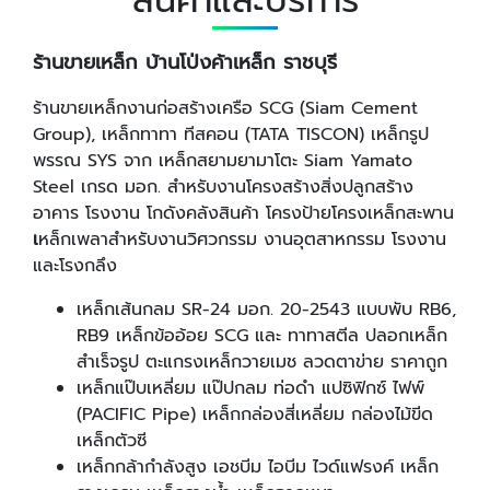
สินค้าและบริการ
​ร้านขายเหล็ก บ้านโป่งค้าเหล็ก ราชบุรี
ร้านขายเหล็กงานก่อสร้างเครือ SCG (Siam Cement
Group), เหล็กทาทา ทีสคอน (TATA TISCON) เหล็กรูป
พรรณ SYS จาก เหล็กสยามยามาโตะ Siam Yamato
Steel เกรด มอก. สำหรับงานโครงสร้างสิ่งปลูกสร้าง
อาคาร โรงงาน โกดังคลังสินค้า โครงป้ายโครงเหล็กสะพาน
เ
หล็กเพลาสำหรับงานวิศวกรรม งานอุตสาหกรรม โรงงาน
และโรงกลึง
เหล็กเส้นกลม SR-24 มอก. 20-2543 แบบพับ RB6,
RB9 เหล็กข้ออ้อย SCG และ ทาทาสตีล ปลอกเหล็ก
สำเร็จรูป ตะแกรงเหล็กวายเมช ลวดตาข่าย ราคาถูก
เหล็กแป๊บเหลี่ยม แป๊ปกลม ท่อดำ แปซิฟิกซ์ ไฟพ์
(PACIFIC Pipe) เหล็กกล่องสี่เหลี่ยม กล่องไม้ขีด
เหล็กตัวซี
เหล็กกล้ากำลังสูง เอชบีม ไอบีม ไวด์แฟรงค์ เหล็ก