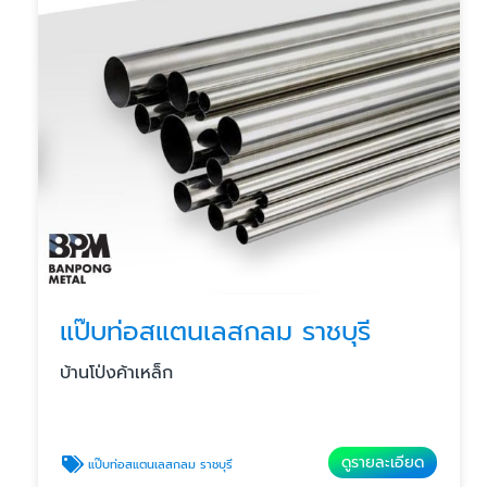
แป๊บท่อสแตนเลสกลม ราชบุรี
บ้านโป่งค้าเหล็ก
ดูรายละเอียด
แป๊บท่อสแตนเลสกลม ราชบุรี