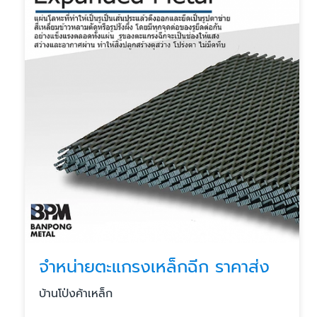
จำหน่ายตะแกรงเหล็กฉีก ราคาส่ง
บ้านโป่งค้าเหล็ก